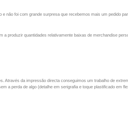
o e não foi com grande surpresa que recebemos mais um pedido pa
em a produzir quantidades relativamente baixas de
merchandise
perso
es. Através da impressão directa conseguimos um trabalho de extr
 sem a perda de algo (detalhe em
serigrafia
e toque plastificado em
fl