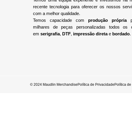
recente tecnologia
para oferecer os nossos serv
com a melhor qualidade.
Temos capacidade com
produção própria
p
milhares de peças personalizadas todos os 
em
serigrafia
,
DTF
,
impressão direta
e
bordado
.
© 2024 Maudlin Merchandise
Política de Privacidade
Política d