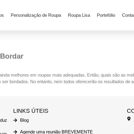
os
Personalização de Roupa
Roupa Lisa
Portefólio
Conta
 Bordar
r ainda melhores em roupas mais adequadas. Então, quais são as me
ser bordados. No entanto, nem todos oferecerão os resultados de alta
LINKS ÚTEIS
C
duz
Blog
Agende uma reunião BREVEMENTE
mais