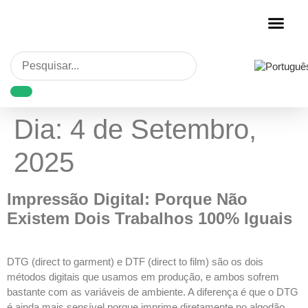
Personalização de Rou
Dia:
4 de Setembro,
2025
Impressão Digital: Porque Não
Existem Dois Trabalhos 100% Iguais
DTG (direct to garment) e DTF (direct to film) são os dois
métodos digitais que usamos em produção, e ambos sofrem
bastante com as variáveis de ambiente. A diferença é que o DTG
é ainda mais sensível porque imprime diretamente no algodão,