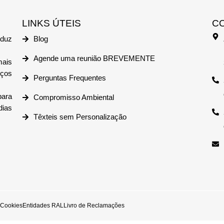
LINKS ÚTEIS
C
duz
Blog
Agende uma reunião BREVEMENTE
mais
iços
Perguntas Frequentes
ara
Compromisso Ambiental
dias
Têxteis sem Personalização
e Cookies
Entidades RAL
Livro de Reclamações