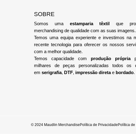
SOBRE
Somos uma
estamparia têxtil
que pro
merchandising de qualidade com as suas imagens.
Temos uma equipa
experiente e investimos na 
recente tecnologia
para oferecer os nossos serv
com a melhor qualidade.
Temos capacidade com
produção própria
p
milhares de peças personalizadas todos os 
em
serigrafia
,
DTF
,
impressão direta
e
bordado
.
© 2024 Maudlin Merchandise
Política de Privacidade
Política d