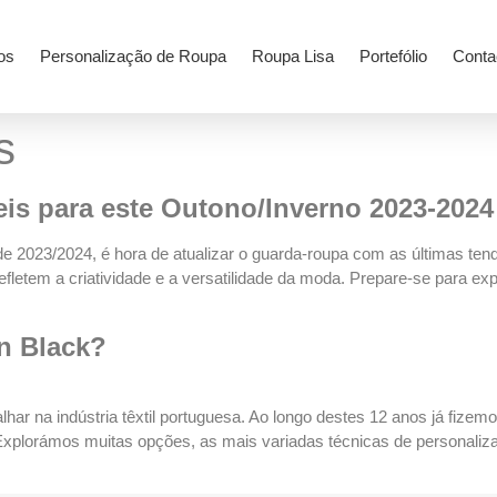
os
Personalização de Roupa
Roupa Lisa
Portefólio
Conta
s
is para este Outono/Inverno 2023-2024
 2023/2024, é hora de atualizar o guarda-roupa com as últimas ten
efletem a criatividade e a versatilidade da moda. Prepare-se para ex
n Black?
har na indústria têxtil portuguesa. Ao longo destes 12 anos já fizem
xplorámos muitas opções, as mais variadas técnicas de personaliza