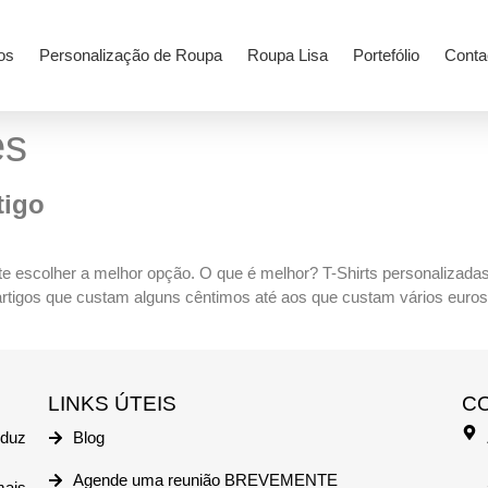
os
Personalização de Roupa
Roupa Lisa
Portefólio
Conta
es
tigo
ante escolher a melhor opção. O que é melhor? T-Shirts personaliza
tigos que custam alguns cêntimos até aos que custam vários euros. 
LINKS ÚTEIS
C
duz
Blog
Agende uma reunião BREVEMENTE
mais