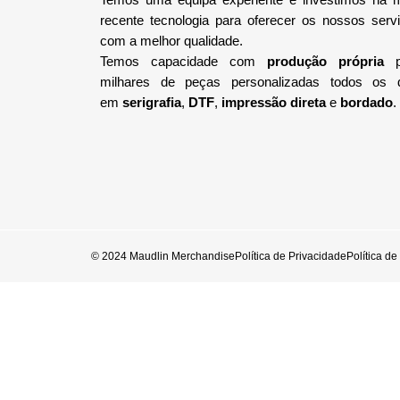
recente tecnologia
para oferecer os nossos serv
com a melhor qualidade.
Temos capacidade com
produção própria
p
milhares de peças personalizadas todos os 
em
serigrafia
,
DTF
,
impressão direta
e
bordado
.
© 2024 Maudlin Merchandise
Política de Privacidade
Política d