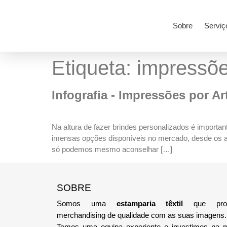
Sobre
Serviç
Etiqueta:
impressõ
Infografia - Impressões por Ar
Na altura de fazer brindes personalizados é import
imensas opções disponíveis no mercado, desde os ar
só podemos mesmo aconselhar […]
SOBRE
Somos uma
estamparia têxtil
que pro
merchandising de qualidade com as suas imagens.
Temos uma equipa
experiente e investimos na 