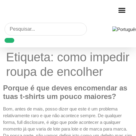
Personalização de Rou
Etiqueta:
como impedir
roupa de encolher
Porque é que deves encomendar as
tuas t-shirts um pouco maiores?
Bom, antes de mais, posso dizer que este é um problema
relativamente raro e que não acontece sempre. De qualquer
forma, full disclosure, é algo que pode acontecer a qualquer
momento já que varia de lote para lote e de marca para marca.
Da nossa parte, não vamos definir isto como um defeito mas sim