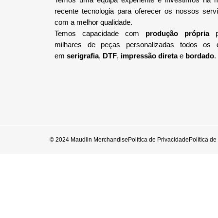
recente tecnologia
para oferecer os nossos serv
com a melhor qualidade.
Temos capacidade com
produção própria
p
milhares de peças personalizadas todos os 
em
serigrafia
,
DTF
,
impressão direta
e
bordado
.
© 2024 Maudlin Merchandise
Política de Privacidade
Política d