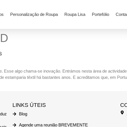
os
Personalização de Roupa
Roupa Lisa
Portefólio
Conta
3D
s
 Esse algo chama-se inovação. Entrámos nesta área de actividade 
 de estamparia têxtil há bastantes anos. E acreditamos que, em Por
LINKS ÚTEIS
C
duz
Blog
Agende uma reunião BREVEMENTE
mais