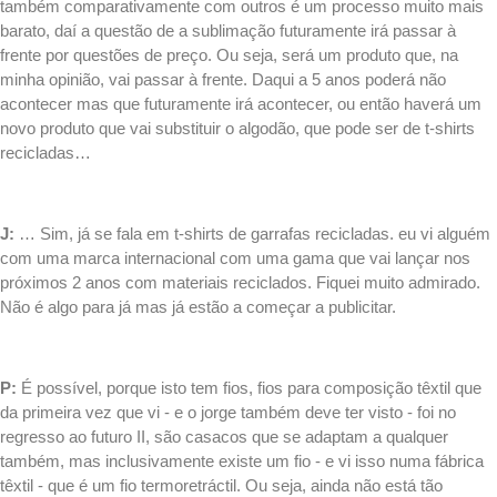
também comparativamente com outros é um processo muito mais
barato, daí a questão de a sublimação futuramente irá passar à
frente por questões de preço. Ou seja, será um produto que, na
minha opinião, vai passar à frente. Daqui a 5 anos poderá não
acontecer mas que futuramente irá acontecer, ou então haverá um
novo produto que vai substituir o algodão, que pode ser de
t-shirts
recicladas…
.
J:
… Sim, já se fala em t-shirts de garrafas recicladas. eu vi alguém
com uma marca internacional com uma gama que vai lançar nos
próximos 2 anos com materiais reciclados. Fiquei muito admirado.
Não é algo para já mas já estão a começar a publicitar.
.
P:
É possível, porque isto tem fios, fios para composição têxtil que
da primeira vez que vi - e o jorge também deve ter visto - foi no
regresso ao futuro II, são casacos que se adaptam a qualquer
também, mas inclusivamente existe um fio - e vi isso numa fábrica
têxtil - que é um fio termoretráctil. Ou seja, ainda não está tão