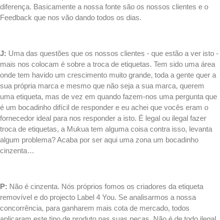
diferença. Basicamente a nossa fonte são os nossos clientes e o
Feedback que nos vão dando todos os dias.
.
J:
Uma das questões que os nossos clientes - que estão a ver isto -
mais nos colocam é sobre a
troca de etiquetas
. Tem sido uma área
onde tem havido um crescimento muito grande, toda a gente quer a
sua própria marca e mesmo que não seja a sua marca, querem
uma etiqueta, mas de vez em quando fazem-nos uma pergunta que
é um bocadinho difícil de responder e eu achei que vocês eram o
fornecedor ideal para nos responder a isto. É legal ou ilegal fazer
troca de etiquetas
, a Mukua tem alguma coisa contra isso, levanta
algum problema? Acaba por ser aqui uma zona um bocadinho
cinzenta…
.
P:
Não é cinzenta. Nós próprios fomos os criadores da etiqueta
removível e do projecto Label 4 You. Se analisarmos a nossa
concorrência, para ganharem mais cota de mercado, todos
aplicaram este tipo de produto nas suas peças. Não é de todo ilegal